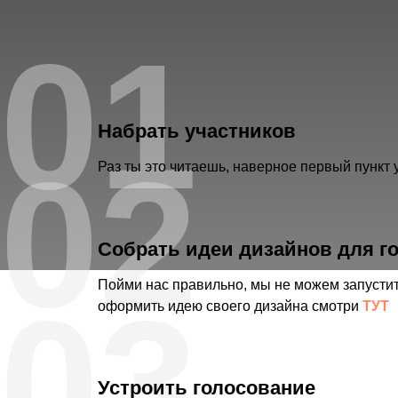
01
Набрать участников
02
Раз ты это читаешь, наверное первый пункт 
Собрать идеи дизайнов для г
Пойми нас правильно, мы не можем запустит
03
оформить идею своего дизайна смотри
ТУТ
К
Устроить голосование