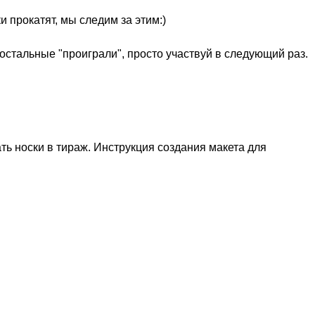
ки прокатят, мы следим за этим:)
ться и
ерч и
 остальные "проиграли", просто участвуй в следующий раз.
и
ть носки в тираж. Инструкция создания макета для
новости