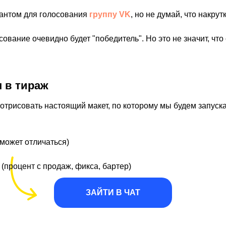
Мы рады собирать сообщество,
антом для голосования
группу VK
, но не думай, что накрут
ое не сидит на ж*пе, а хочет развива
реализовываться, делать классный м
ование очевидно будет "победитель". Но это не значит, что
зарабатывать
на этом
 в тираж
Ниже по ссылке чат в Telegram, где можно найт
трисовать настоящий макет, по которому мы будем запуска
ышленников, задать вопросы и узнать свежие 
проекта
 может отличаться)
(процент с продаж, фикса, бартер)
ЗАЙТИ В ЧАТ