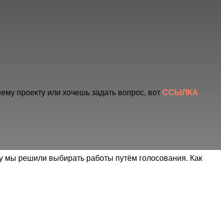
шему проекту или хочешь задать вопрос, вот
ССЫЛКА
му мы решили выбирать работы путём голосования. Как
и!