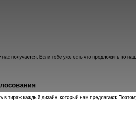
у нас получается. Если тебе уже есть что предложить по на
олосования
ь в тираж каждый дизайн, который нам предлагают. Поэто
руто, что ты с нам